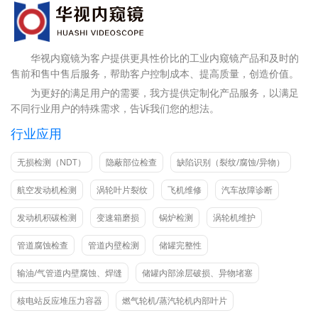
华视内窥镜为客户提供更具性价比的工业内窥镜产品和及时的
售前和售中售后服务，帮助客户控制成本、提高质量，创造价值。
为更好的满足用户的需要，我方提供定制化产品服务，以满足
不同行业用户的特殊需求，告诉我们您的想法。
行业应用
无损检测（NDT）
隐蔽部位检查
缺陷识别（裂纹/腐蚀/异物）
航空发动机检测
涡轮叶片裂纹
飞机维修
汽车故障诊断
发动机积碳检测
变速箱磨损
锅炉检测
涡轮机维护
管道腐蚀检查
管道内壁检测
储罐完整性
输油/气管道内壁腐蚀、焊缝
储罐内部涂层破损、异物堵塞
核电站反应堆压力容器
燃气轮机/蒸汽轮机内部叶片