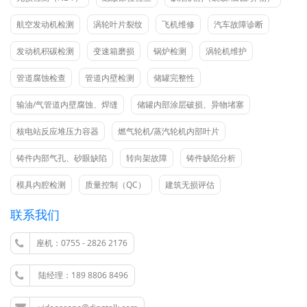
航空发动机检测
涡轮叶片裂纹
飞机维修
汽车故障诊断
发动机积碳检测
变速箱磨损
锅炉检测
涡轮机维护
管道腐蚀检查
管道内壁检测
储罐完整性
输油/气管道内壁腐蚀、焊缝
储罐内部涂层破损、异物堵塞
核电站反应堆压力容器
燃气轮机/蒸汽轮机内部叶片
铸件内部气孔、砂眼缺陷
转向架故障
铸件缺陷分析
模具内腔检测
质量控制（QC）
建筑无损评估
联系我们
座机：0755 - 2826 2176
陆经理：189 8806 8496