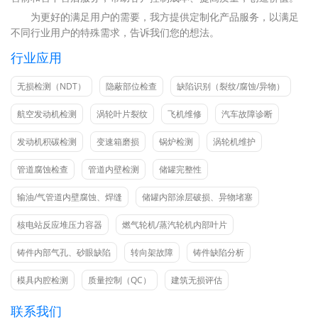
为更好的满足用户的需要，我方提供定制化产品服务，以满足
不同行业用户的特殊需求，告诉我们您的想法。
行业应用
无损检测（NDT）
隐蔽部位检查
缺陷识别（裂纹/腐蚀/异物）
航空发动机检测
涡轮叶片裂纹
飞机维修
汽车故障诊断
发动机积碳检测
变速箱磨损
锅炉检测
涡轮机维护
管道腐蚀检查
管道内壁检测
储罐完整性
输油/气管道内壁腐蚀、焊缝
储罐内部涂层破损、异物堵塞
核电站反应堆压力容器
燃气轮机/蒸汽轮机内部叶片
铸件内部气孔、砂眼缺陷
转向架故障
铸件缺陷分析
模具内腔检测
质量控制（QC）
建筑无损评估
联系我们