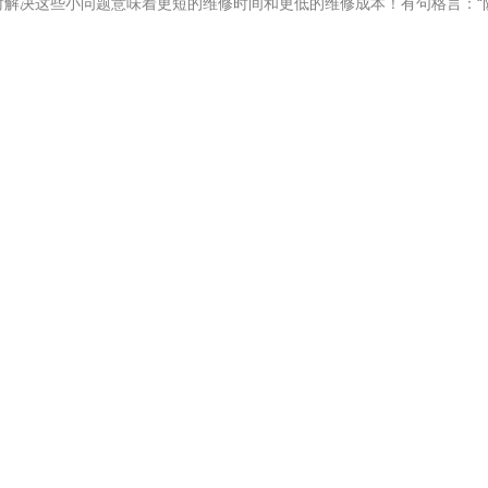
时解决这些小问题意味着更短的维修时间和更低的维修成本！有句格言：“