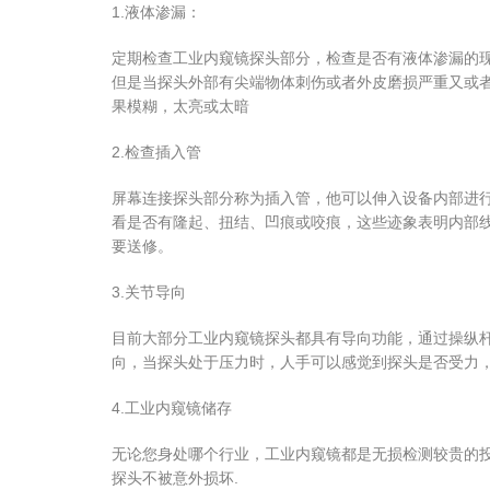
1.液体渗漏：
定期检查工业内窥镜探头部分，检查是否有液体渗漏的
但是当探头外部有尖端物体刺伤或者外皮磨损严重又或
果模糊，太亮或太暗
2.检查插入管
屏幕连接探头部分称为插入管，他可以伸入设备内部进
看是否有隆起、扭结、凹痕或咬痕，这些迹象表明内部
要送修。
3.关节导向
目前大部分工业内窥镜探头都具有导向功能，通过操纵
向，当探头处于压力时，人手可以感觉到探头是否受力
4.工业内窥镜储存
无论您身处哪个行业，工业内窥镜都是无损检测较贵的
探头不被意外损坏.