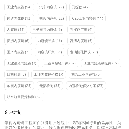
工业内窥镜
(94)
汽车内窥镜
(27)
孔探仪
(47)
铸造内窥镜
(12)
视频内窥镜
(22)
G20工业内窥镜
(11)
内窥镜
(44)
电子视频内窥镜
(6)
孔探仪厂家
(6)
便携内窥镜
(6)
内窥镜品牌
(16)
高清内窥镜
(6)
国产内窥镜
(7)
内窥镜厂家
(31)
发动机孔探仪
(29)
工业视频内窥镜
(7)
工业内窥镜厂家
(57)
工业内窥镜制造商
(39)
目视检测
(7)
工业内窥镜价格
(7)
视频工业内窥镜
(9)
华视内窥镜
(25)
无损检测
(35)
内窥检测解决方案
(23)
航空航天视觉检测
(32)
客户定制
华视内窥镜工程师在服务用户过程中，深知不同行业的差异性，为
更好的满足用户的需要，我方提供定制化产品服务，以满足不同行