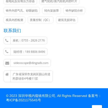
核电站反应堆压力容器
燃气轮机/蒸汽轮机内部叶片
铸件内部气孔、砂眼缺陷
转向架故障
铸件缺陷分析
模具内腔检测
质量控制（QC）
建筑无损评估
联系我们
座机：0755 - 2826 2176
陆经理：189 8806 8496
videoscope@dingtalk.com
广东省深圳市龙岗区园山街道
邦彦绿谷4号楼11层
© 2023 深圳华视内窥镜有限公司, All Rights Reserved 备案号：
粤ICP备2021175545号